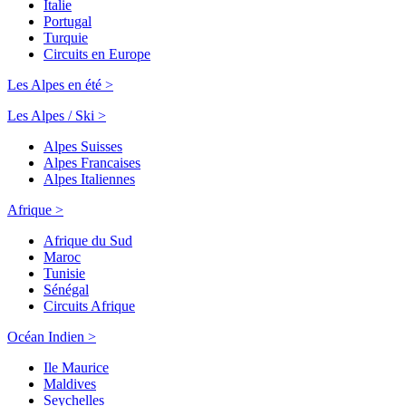
Italie
Portugal
Turquie
Circuits en Europe
Les Alpes en été >
Les Alpes / Ski >
Alpes Suisses
Alpes Francaises
Alpes Italiennes
Afrique >
Afrique du Sud
Maroc
Tunisie
Sénégal
Circuits Afrique
Océan Indien >
Ile Maurice
Maldives
Seychelles