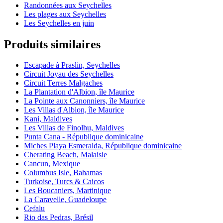
Randonnées aux Seychelles
Les plages aux Seychelles
Les Seychelles en juin
Produits similaires
Escapade à Praslin, Seychelles
Circuit Joyau des Seychelles
Circuit Terres Malgaches
La Plantation d'Albion, île Maurice
La Pointe aux Canonniers, île Maurice
Les Villas d'Albion, île Maurice
Kani, Maldives
Les Villas de Finolhu, Maldives
Punta Cana - République dominicaine
Miches Playa Esmeralda, République dominicaine
Cherating Beach, Malaisie
Cancun, Mexique
Columbus Isle, Bahamas
Turkoise, Turcs & Caicos
Les Boucaniers, Martinique
La Caravelle, Guadeloupe
Cefalu
Rio das Pedras, Brésil