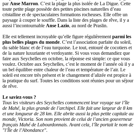
par
Anse Marron
. C’est la plage la plus isolée de La Digue. Cette
toute petite plage possède des petites piscines naturelles d’eau
cristalline et de spectaculaires formations rocheuses. Elle offre un
paysage à couper le souffle. Dans la liste des plages de rêve, il y a
aussi l’incontournable
Anse Lazio
, au nord de Praslin.
Elle est tellement incroyable qu’elle figure régulièrement
parmi les
plus belles plages du monde
. C’est l’association parfaite du soleil,
du sable blanc et de l’eau turquoise. Le tout, entouré de cocotiers et
de la nature luxuriante et verdoyante. Si vous vous demandiez que
faire aux Seychelles en octobre, la réponse est simple: ce que vous
voulez. Octobre aux Seychelles, c’est le moment de l’année où il y a
un bel équilibre entre chaleur de l’eau et température de l’air. Le
soleil est encore très présent et le changement d’alizée est propice à
la pratique du surf. Toutes les conditions sont réunies pour un séjour
de rêve.
Le saviez-vous ?
Tous les visiteurs des Seychelles commencent leur voyage sur l’île
de Mahé, la plus grande de l’archipel. Elle fait une largeur de 8 km
et une longueur de 28 km. Elle abrite aussi la plus petite capitale au
monde, Victoria. Son nom provient de celui de l’ancien gouverneur
français Mahé de Labourdonnais. Avant cela, l’île portait le nom de
"l’Île de l’Abondance"
.