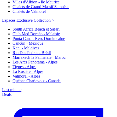
Villas d'Albion - Ile Maurice
Chalets de Grand Massif Samoëns
Chalets de Valmorel
Espaces Exclusive Collection >
South Africa Beach et Safari
Club Med Bornéo - Malaisie
Punta Cana - Rép. Dominicaine
Cancùn - Mexique
Kani - Maldives
Rio Das Pedras - Brésil
Marrakech la Palmeraie - Maroc
Les Arcs Panorama - Alpes
Tignes - Alpes
La Rosière - Alpes
Valmorel - Alpes
Québec Charlevoix - Canada
Last minute
Deals