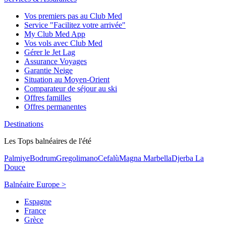
Vos premiers pas au Club Med
Service "Facilitez votre arrivée"
My Club Med App
Vos vols avec Club Med
Gérer le Jet Lag
Assurance Voyages
Garantie Neige
Situation au Moyen-Orient
Comparateur de séjour au ski
Offres familles
Offres permanentes
Destinations
Les Tops balnéaires de l'été
Palmiye
Bodrum
Gregolimano
Cefalù
Magna Marbella
Djerba La
Douce
Balnéaire Europe >
Espagne
France
Grèce