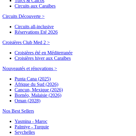
Turcs & Caicos
Circuits aux Caraïbes
Circuits Découverte >
Circuits all-inclusive
Réservations Eté 2026
Croisières Club Med 2 >
Croisières été en Méditerranée
Croisières hiver aux Caraïbes
Nouveautés et rénovations >
Punta Cana (2025)
Afrique du Sud (2026)
Cancun, Mexique (2026)
Bornéo, Malaisie (2026)
Oman (2028)
Nos Best Sellers
Yasmina - Maroc
Palmiye - Turquie
Seychelles