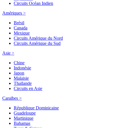
Circuits Océan Indien
Amériques >
Brésil
Canada
Mexique
Circuits Amérique du Nord
Circuits Amérique du Sud
Asie >
Chine
Indonésie
Japon
Malaisie
Thaïlande
Circuits en Asie
Caraïbes >
République Dominicaine
Guadeloupe
Martinique
Bahamas