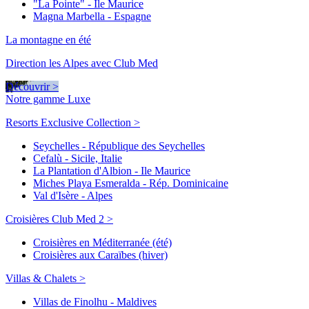
"La Pointe" - Ile Maurice
Magna Marbella - Espagne
La montagne en été
Direction les Alpes avec Club Med
Découvrir >
Notre gamme Luxe
Resorts Exclusive Collection >
Seychelles - République des Seychelles
Cefalù - Sicile, Italie
La Plantation d'Albion - Ile Maurice
Miches Playa Esmeralda - Rép. Dominicaine
Val d'Isère - Alpes
Croisières Club Med 2 >
Croisières en Méditerranée (été)
Croisières aux Caraïbes (hiver)
Villas & Chalets >
Villas de Finolhu - Maldives