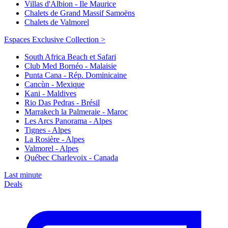
Villas d'Albion - Ile Maurice
Chalets de Grand Massif Samoëns
Chalets de Valmorel
Espaces Exclusive Collection >
South Africa Beach et Safari
Club Med Bornéo - Malaisie
Punta Cana - Rép. Dominicaine
Cancùn - Mexique
Kani - Maldives
Rio Das Pedras - Brésil
Marrakech la Palmeraie - Maroc
Les Arcs Panorama - Alpes
Tignes - Alpes
La Rosière - Alpes
Valmorel - Alpes
Québec Charlevoix - Canada
Last minute
Deals