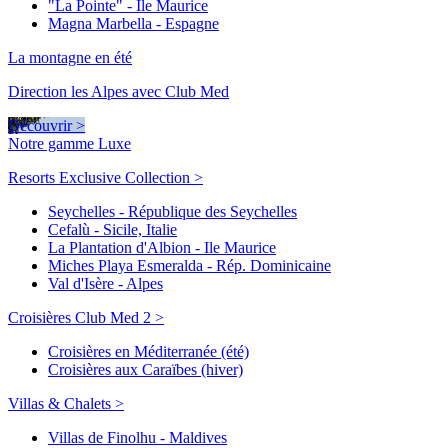
"La Pointe" - Ile Maurice
Magna Marbella - Espagne
La montagne en été
Direction les Alpes avec Club Med
Découvrir >
Notre gamme Luxe
Resorts Exclusive Collection >
Seychelles - République des Seychelles
Cefalù - Sicile, Italie
La Plantation d'Albion - Ile Maurice
Miches Playa Esmeralda - Rép. Dominicaine
Val d'Isère - Alpes
Croisières Club Med 2 >
Croisières en Méditerranée (été)
Croisières aux Caraïbes (hiver)
Villas & Chalets >
Villas de Finolhu - Maldives