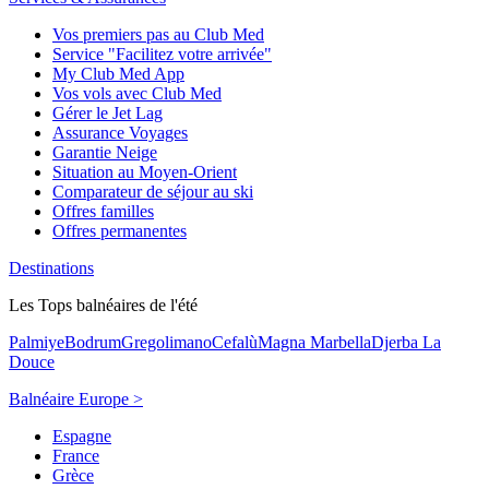
Vos premiers pas au Club Med
Service "Facilitez votre arrivée"
My Club Med App
Vos vols avec Club Med
Gérer le Jet Lag
Assurance Voyages
Garantie Neige
Situation au Moyen-Orient
Comparateur de séjour au ski
Offres familles
Offres permanentes
Destinations
Les Tops balnéaires de l'été
Palmiye
Bodrum
Gregolimano
Cefalù
Magna Marbella
Djerba La
Douce
Balnéaire Europe >
Espagne
France
Grèce