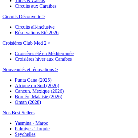
Turcs & Caicos
Circuits aux Caraïbes
Circuits Découverte >
Circuits all-inclusive
Réservations Eté 2026
Croisières Club Med 2 >
Croisières été en Méditerranée
Croisières hiver aux Caraïbes
Nouveautés et rénovations >
Punta Cana (2025)
Afrique du Sud (2026)
Cancun, Mexique (2026)
Bornéo, Malaisie (2026)
Oman (2028)
Nos Best Sellers
Yasmina - Maroc
Palmiye - Turquie
Seychelles