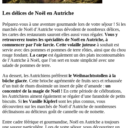
Les délices de Noël en Autriche
Préparez-vous à une aventure gourmande lors de votre séjour ! Si les
marchés de Noël d’Autriche vous dévoilent de nombreux délices,
les cartes des restaurants sauront elles aussi vous régaler.
Vous y
retrouverez toutes les spécialités de Noël en Autriche, à
commencer par l’oie farcie.
Cette volaille juteuse
à souhait est
servie avec des pommes et pommes de terre rôties, ainsi que du chou
rouge fondant.
La carpe
est également un des plats incontournables
de l’Autriche à Noël, que l’on sert en toute simplicité avec une
salade de pommes de terre.
Au dessert, les Autrichiens préfèrent
le Weihnachtsstollen à la
bûche glacée
. Cette brioche agrémentée de fruits secs et rehaussée
d’un trait de rhum dissimule un insert de pâte d’amande :
un
concentré de la magie de Noël !
En cette période de célébrations,
les Autrichiens aiment également se régaler d’une farandole de petits
biscuits. Si
les Vanille Kipferl
sont les plus connus, vous
découvrirez sur les marchés de Noël d’Autriche de nombreuses
déclinaisons au délicieux goût de cannelle ou de noisette.
Entre cadre féérique et gourmandise, Noël en Autriche a toujours
une saveur particulière. Lors de votre séjour, vous découvrirez un