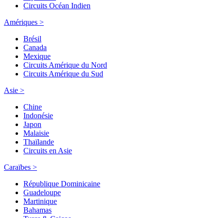
Circuits Océan Indien
Amériques >
Brésil
Canada
Mexique
Circuits Amérique du Nord
Circuits Amérique du Sud
Asie >
Chine
Indonésie
Japon
Malaisie
Thaïlande
Circuits en Asie
Caraïbes >
République Dominicaine
Guadeloupe
Martinique
Bahamas