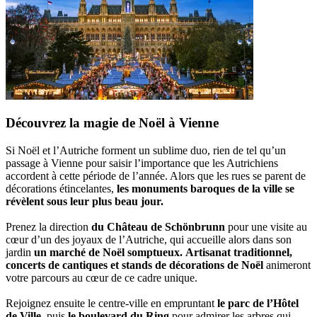
Découvrez la magie de Noël à Vienne
Si Noël et l’Autriche forment un sublime duo, rien de tel qu’un
passage à Vienne pour saisir l’importance que les Autrichiens
accordent à cette période de l’année. Alors que les rues se parent de
décorations étincelantes,
les monuments baroques de la ville se
révèlent sous leur plus beau jour.
Prenez la direction
du Château de Schönbrunn
pour une visite au
cœur d’un des joyaux de l’Autriche, qui accueille alors dans son
jardin
un marché de Noël somptueux.
Artisanat traditionnel,
concerts de cantiques et stands de décorations de Noël
animeront
votre parcours au cœur de ce cadre unique.
Rejoignez ensuite le centre-ville en empruntant
le parc de l’Hôtel
de Ville
, puis
le boulevard du Ring
pour admirer les arbres qui