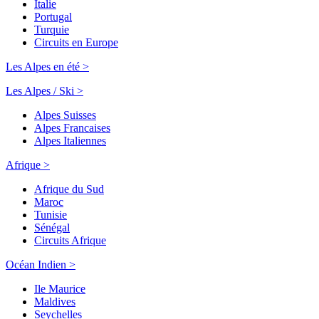
Italie
Portugal
Turquie
Circuits en Europe
Les Alpes en été >
Les Alpes / Ski >
Alpes Suisses
Alpes Francaises
Alpes Italiennes
Afrique >
Afrique du Sud
Maroc
Tunisie
Sénégal
Circuits Afrique
Océan Indien >
Ile Maurice
Maldives
Seychelles