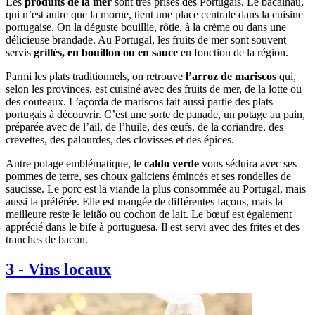
Les
produits de la mer
sont très prisés des Portugais. Le bacalhau,
qui n’est autre que la morue, tient une place centrale dans la cuisine
portugaise. On la déguste bouillie, rôtie, à la crème ou dans une
délicieuse brandade. Au Portugal, les fruits de mer sont souvent
servis
grillés, en bouillon ou en sauce
en fonction de la région.
Parmi les plats traditionnels, on retrouve
l’arroz de mariscos
qui,
selon les provinces, est cuisiné avec des fruits de mer, de la lotte ou
des couteaux. L’açorda de mariscos fait aussi partie des plats
portugais à découvrir. C’est une sorte de panade, un potage au pain,
préparée avec de l’ail, de l’huile, des œufs, de la coriandre, des
crevettes, des palourdes, des clovisses et des épices.
Autre potage emblématique, le
caldo verde
vous séduira avec ses
pommes de terre, ses choux galiciens émincés et ses rondelles de
saucisse. Le porc est la viande la plus consommée au Portugal, mais
aussi la préférée. Elle est mangée de différentes façons, mais la
meilleure reste le leitão ou cochon de lait. Le bœuf est également
apprécié dans le bife à portuguesa. Il est servi avec des frites et des
tranches de bacon.
3
-
Vins locaux