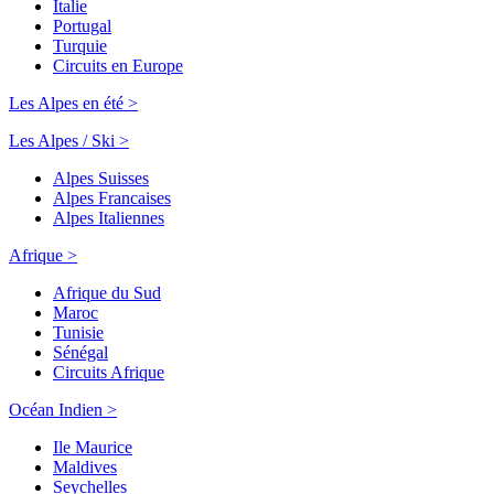
Italie
Portugal
Turquie
Circuits en Europe
Les Alpes en été >
Les Alpes / Ski >
Alpes Suisses
Alpes Francaises
Alpes Italiennes
Afrique >
Afrique du Sud
Maroc
Tunisie
Sénégal
Circuits Afrique
Océan Indien >
Ile Maurice
Maldives
Seychelles