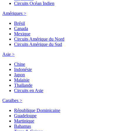
Circuits Océan Indien
Amériques >
Brésil
Canada
Mexique
Circuits Amérique du Nord
Circuits Amérique du Sud
Asie >
Chine
Indonésie
Japon
Malaisie
Thaïlande
Circuits en Asie
Caraïbes >
République Dominicaine
Guadeloupe
Martinique
Bahamas