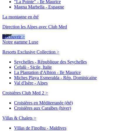
"La Pointe" - Ile Maurice
Magna Marbella - Espagne
La montagne en été
Direction les Alpes avec Club Med
Découvrir >
Notre gamme Luxe
Resorts Exclusive Collection >
Seychelles - République des Seychelles
Cefalù - Sicile, Italie
La Plantation d'Albion - Ile Maurice
Miches Playa Esmeralda - Rép. Dominicaine
Val d'Isère - Alpes
Croisières Club Med 2 >
Croisières en Méditerranée (été)
Croisières aux Caraïbes (hiver)
Villas & Chalets >
Villas de Finolhu - Maldives