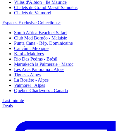
Villas d'Albion - Ile Maurice
Chalets de Grand Massif Samoëns
Chalets de Valmorel
Espaces Exclusive Collection >
South Africa Beach et Safari
Club Med Bornéo - Malaisie
Punta Cana - Rép. Dominicaine
Cancùn - Mexique
Kani - Maldives
Rio Das Pedras - Brésil
Marrakech la Palmeraie - Maroc
Les Arcs Panorama - Alpes
Tignes - Alpes
La Rosière - Alpes
Valmorel - Alpes
Québec Charlevoix - Canada
Last minute
Deals