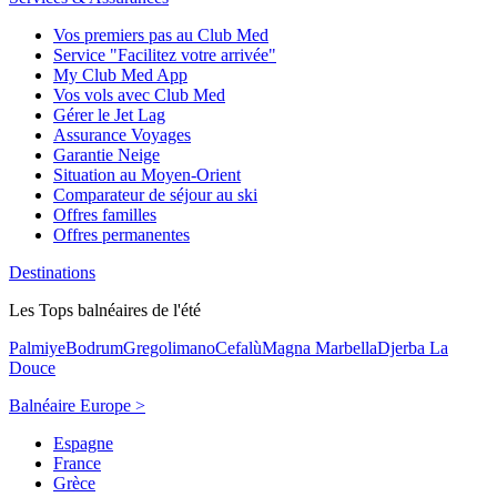
Vos premiers pas au Club Med
Service "Facilitez votre arrivée"
My Club Med App
Vos vols avec Club Med
Gérer le Jet Lag
Assurance Voyages
Garantie Neige
Situation au Moyen-Orient
Comparateur de séjour au ski
Offres familles
Offres permanentes
Destinations
Les Tops balnéaires de l'été
Palmiye
Bodrum
Gregolimano
Cefalù
Magna Marbella
Djerba La
Douce
Balnéaire Europe >
Espagne
France
Grèce