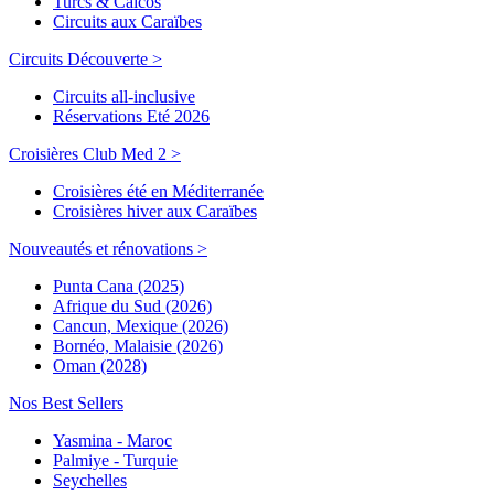
Turcs & Caicos
Circuits aux Caraïbes
Circuits Découverte >
Circuits all-inclusive
Réservations Eté 2026
Croisières Club Med 2 >
Croisières été en Méditerranée
Croisières hiver aux Caraïbes
Nouveautés et rénovations >
Punta Cana (2025)
Afrique du Sud (2026)
Cancun, Mexique (2026)
Bornéo, Malaisie (2026)
Oman (2028)
Nos Best Sellers
Yasmina - Maroc
Palmiye - Turquie
Seychelles