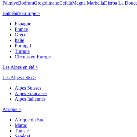
Palmiye
Bodrum
Gregolimano
Cefalù
Magna Marbella
Djerba La Douc
Balnéaire Europe >
Espagne
France
Grèce
Italie
Portugal
Turquie
Circuits en Europe
Les Alpes en été >
Les Alpes / Ski >
Alpes Suisses
Alpes Francaises
Alpes Italiennes
Afrique >
Afrique du Sud
Maroc
Tunisie
Sénégal