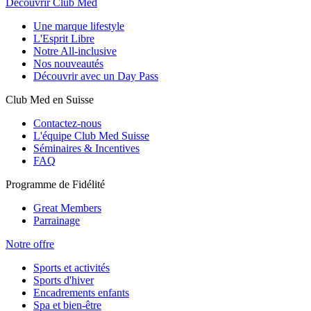
Découvrir Club Med
Une marque lifestyle
L'Esprit Libre
Notre All-inclusive
Nos nouveautés
Découvrir avec un Day Pass
Club Med en Suisse
Contactez-nous
L'équipe Club Med Suisse
Séminaires & Incentives
FAQ
Programme de Fidélité
Great Members
Parrainage
Notre offre
Sports et activités
Sports d'hiver
Encadrements enfants
Spa et bien-être