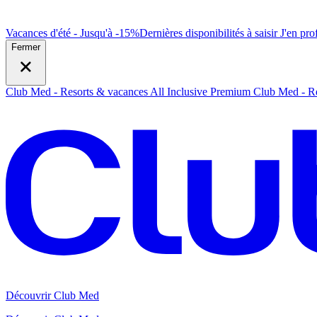
Vacances d'été - Jusqu'à -15%
Dernières disponibilités à saisir
J
'en prof
Fermer
Club Med - Resorts & vacances All Inclusive Premium
Club Med - Re
Découvrir Club Med