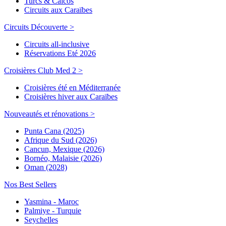
Turcs & Caicos
Circuits aux Caraïbes
Circuits Découverte >
Circuits all-inclusive
Réservations Eté 2026
Croisières Club Med 2 >
Croisières été en Méditerranée
Croisières hiver aux Caraïbes
Nouveautés et rénovations >
Punta Cana (2025)
Afrique du Sud (2026)
Cancun, Mexique (2026)
Bornéo, Malaisie (2026)
Oman (2028)
Nos Best Sellers
Yasmina - Maroc
Palmiye - Turquie
Seychelles