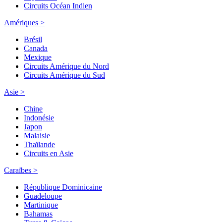
Circuits Océan Indien
Amériques >
Brésil
Canada
Mexique
Circuits Amérique du Nord
Circuits Amérique du Sud
Asie >
Chine
Indonésie
Japon
Malaisie
Thaïlande
Circuits en Asie
Caraïbes >
République Dominicaine
Guadeloupe
Martinique
Bahamas