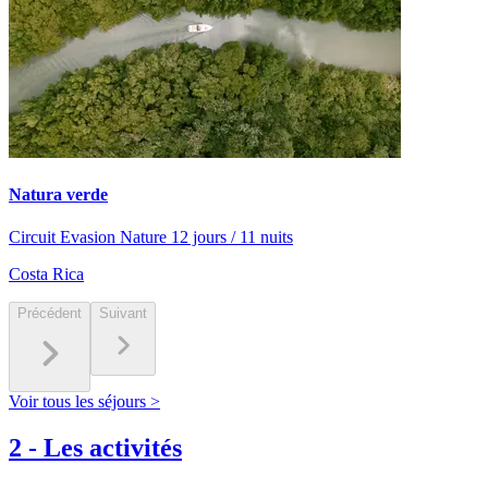
Natura verde
Circuit Evasion Nature 12 jours / 11 nuits
Costa Rica
Précédent
Suivant
Voir tous les séjours >
2
-
Les activités