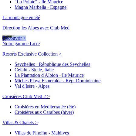
"La Pointe" - Ile Maurice
Magna Marbella - Espagne
La montagne en été
Direction les Alpes avec Club Med
Découvrir >
Notre gamme Luxe
Resorts Exclusive Collection >
Seychelles - République des Seychelles
Cefalù - Sicile, Italie
La Plantation d'Albion - Ile Maurice
Miches Playa Esmeralda - Rép. Dominicaine
Val d'Isère - Alpes
Croisières Club Med 2 >
Croisières en Méditerranée (été)
Croisières aux Caraïbes (hiver)
Villas & Chalets >
Villas de Finolhu - Maldives