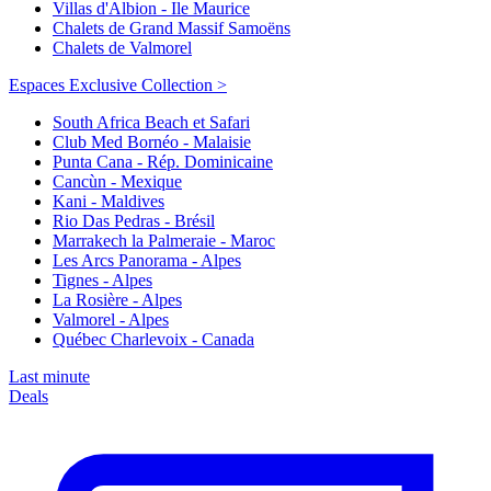
Villas d'Albion - Ile Maurice
Chalets de Grand Massif Samoëns
Chalets de Valmorel
Espaces Exclusive Collection >
South Africa Beach et Safari
Club Med Bornéo - Malaisie
Punta Cana - Rép. Dominicaine
Cancùn - Mexique
Kani - Maldives
Rio Das Pedras - Brésil
Marrakech la Palmeraie - Maroc
Les Arcs Panorama - Alpes
Tignes - Alpes
La Rosière - Alpes
Valmorel - Alpes
Québec Charlevoix - Canada
Last minute
Deals