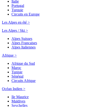
Italie
Portugal
Turquie
Circuits en Europe
Les Alpes en été >
Les Alpes / Ski >
Alpes Suisses
Alpes Francaises
Alpes Italiennes
Afrique >
Afrique du Sud
Maroc
Tunisie
Sénégal
Circuits Afrique
Océan Indien >
Ile Maurice
Maldives
Seychelles