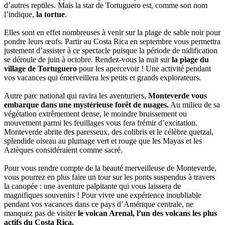
d’autres reptiles. Mais la star de Tortuguero est, comme son nom
l’indique,
la tortue
.
Elles sont en effet nombreuses à venir sur la plage de sable noir pour
pondre leurs œufs. Partir au Costa Rica en septembre vous permettra
justement d’assister à ce spectacle puisque la période de nidification
se déroule de juin à octobre. Rendez-vous la nuit sur
la plage du
village de Tortuguero
pour les apercevoir ! Une activité pendant
vos vacances qui émerveillera les petits et grands explorateurs.
Autre parc national qui ravira les aventuriers,
Monteverde vous
embarque dans une mystérieuse forêt de nuages.
Au milieu de sa
végétation extrêmement dense, le moindre bruissement ou
mouvement parmi les feuillages vous fera frémir d’excitation.
Monteverde abrite des paresseux, des colibris et le célèbre quetzal,
splendide oiseau au plumage vert et rouge que les Mayas et les
Aztèques considéraient comme sacré.
Pour vous rendre compte de la beauté merveilleuse de Monteverde,
vous pourrez en plus faire un tour sur les ponts suspendus à travers
la canopée : une aventure palpitante qui vous laissera de
magnifiques souvenirs ! Pour vivre une expérience inoubliable
pendant vos vacances dans ce pays d’Amérique centrale, ne
manquez pas de visiter
le volcan Arenal, l’un des volcans les plus
actifs du Costa Rica.