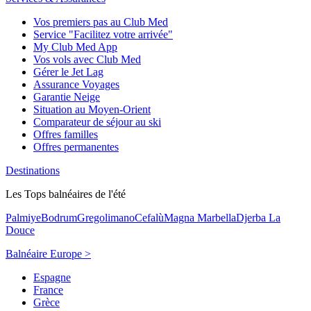
Vos premiers pas au Club Med
Service "Facilitez votre arrivée"
My Club Med App
Vos vols avec Club Med
Gérer le Jet Lag
Assurance Voyages
Garantie Neige
Situation au Moyen-Orient
Comparateur de séjour au ski
Offres familles
Offres permanentes
Destinations
Les Tops balnéaires de l'été
Palmiye
Bodrum
Gregolimano
Cefalù
Magna Marbella
Djerba La
Douce
Balnéaire Europe >
Espagne
France
Grèce