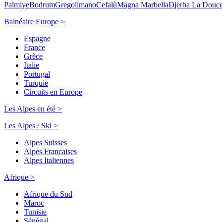
Palmiye
Bodrum
Gregolimano
Cefalù
Magna Marbella
Djerba La Douc
Balnéaire Europe >
Espagne
France
Grèce
Italie
Portugal
Turquie
Circuits en Europe
Les Alpes en été >
Les Alpes / Ski >
Alpes Suisses
Alpes Francaises
Alpes Italiennes
Afrique >
Afrique du Sud
Maroc
Tunisie
Sénégal