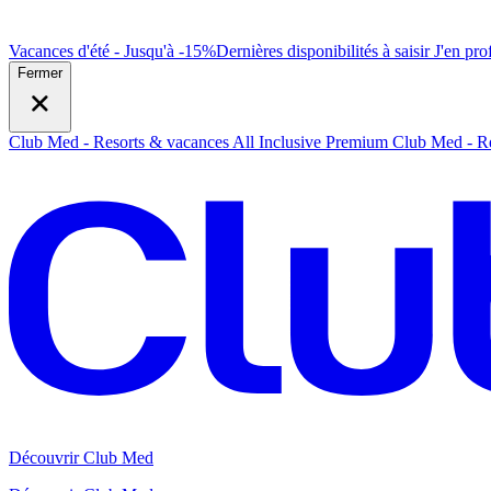
Vacances d'été - Jusqu'à -15%
Dernières disponibilités à saisir
J
'en prof
Fermer
Club Med - Resorts & vacances All Inclusive Premium
Club Med - Re
Découvrir Club Med