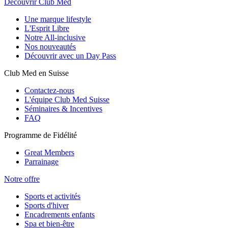
Découvrir Club Med
Une marque lifestyle
L'Esprit Libre
Notre All-inclusive
Nos nouveautés
Découvrir avec un Day Pass
Club Med en Suisse
Contactez-nous
L'équipe Club Med Suisse
Séminaires & Incentives
FAQ
Programme de Fidélité
Great Members
Parrainage
Notre offre
Sports et activités
Sports d'hiver
Encadrements enfants
Spa et bien-être