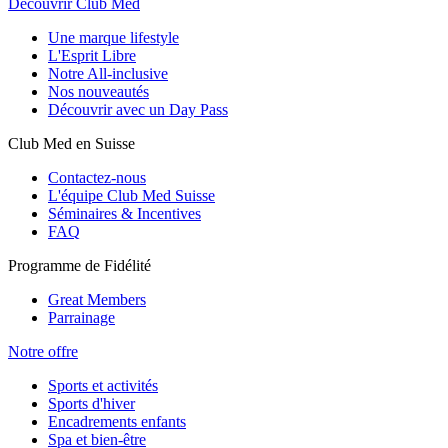
Découvrir Club Med
Une marque lifestyle
L'Esprit Libre
Notre All-inclusive
Nos nouveautés
Découvrir avec un Day Pass
Club Med en Suisse
Contactez-nous
L'équipe Club Med Suisse
Séminaires & Incentives
FAQ
Programme de Fidélité
Great Members
Parrainage
Notre offre
Sports et activités
Sports d'hiver
Encadrements enfants
Spa et bien-être