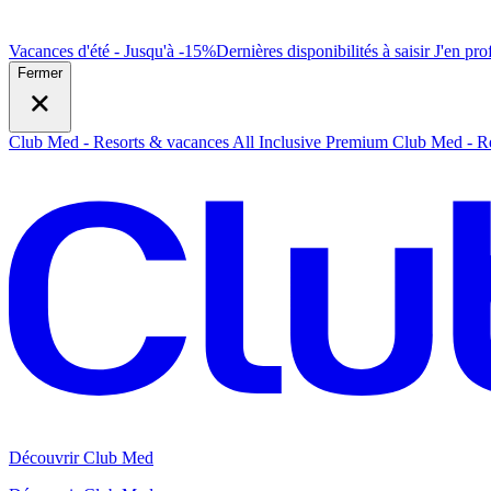
Vacances d'été - Jusqu'à -15%
Dernières disponibilités à saisir
J
'en prof
Fermer
Club Med - Resorts & vacances All Inclusive Premium
Club Med - Re
Découvrir Club Med