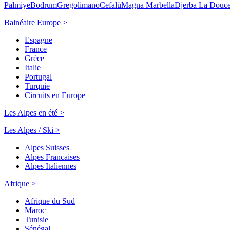
Palmiye
Bodrum
Gregolimano
Cefalù
Magna Marbella
Djerba La Douc
Balnéaire Europe >
Espagne
France
Grèce
Italie
Portugal
Turquie
Circuits en Europe
Les Alpes en été >
Les Alpes / Ski >
Alpes Suisses
Alpes Francaises
Alpes Italiennes
Afrique >
Afrique du Sud
Maroc
Tunisie
Sénégal