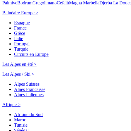
Palmiye
Bodrum
Gregolimano
Cefalù
Magna Marbella
Djerba La Douc
Balnéaire Europe >
Espagne
France
Grèce
Italie
Portugal
Turquie
Circuits en Europe
Les Alpes en été >
Les Alpes / Ski >
Alpes Suisses
Alpes Francaises
Alpes Italiennes
Afrique >
Afrique du Sud
Maroc
Tunisie
Sénégal