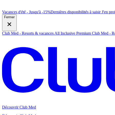
Vacances d'été - Jusqu'à -15%
Dernières disponibilités à saisir
J
'en prof
Fermer
Club Med - Resorts & vacances All Inclusive Premium
Club Med - Re
Découvrir Club Med