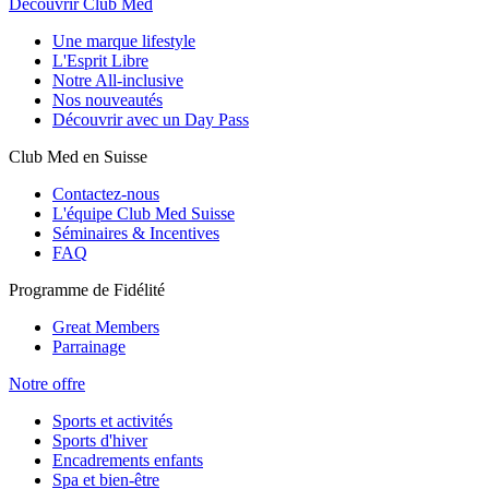
Découvrir Club Med
Une marque lifestyle
L'Esprit Libre
Notre All-inclusive
Nos nouveautés
Découvrir avec un Day Pass
Club Med en Suisse
Contactez-nous
L'équipe Club Med Suisse
Séminaires & Incentives
FAQ
Programme de Fidélité
Great Members
Parrainage
Notre offre
Sports et activités
Sports d'hiver
Encadrements enfants
Spa et bien-être