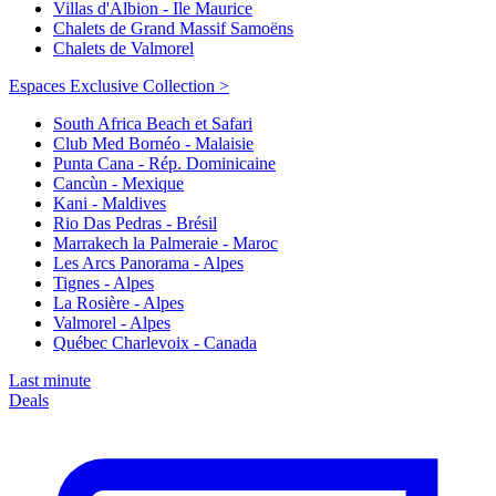
Villas d'Albion - Ile Maurice
Chalets de Grand Massif Samoëns
Chalets de Valmorel
Espaces Exclusive Collection >
South Africa Beach et Safari
Club Med Bornéo - Malaisie
Punta Cana - Rép. Dominicaine
Cancùn - Mexique
Kani - Maldives
Rio Das Pedras - Brésil
Marrakech la Palmeraie - Maroc
Les Arcs Panorama - Alpes
Tignes - Alpes
La Rosière - Alpes
Valmorel - Alpes
Québec Charlevoix - Canada
Last minute
Deals