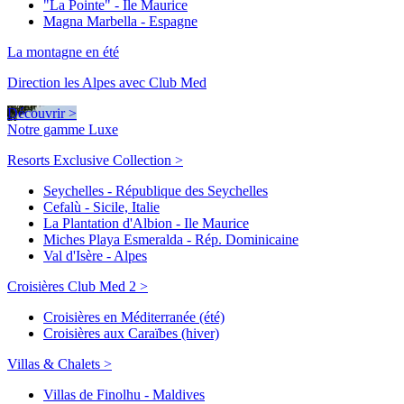
"La Pointe" - Ile Maurice
Magna Marbella - Espagne
La montagne en été
Direction les Alpes avec Club Med
Découvrir >
Notre gamme Luxe
Resorts Exclusive Collection >
Seychelles - République des Seychelles
Cefalù - Sicile, Italie
La Plantation d'Albion - Ile Maurice
Miches Playa Esmeralda - Rép. Dominicaine
Val d'Isère - Alpes
Croisières Club Med 2 >
Croisières en Méditerranée (été)
Croisières aux Caraïbes (hiver)
Villas & Chalets >
Villas de Finolhu - Maldives