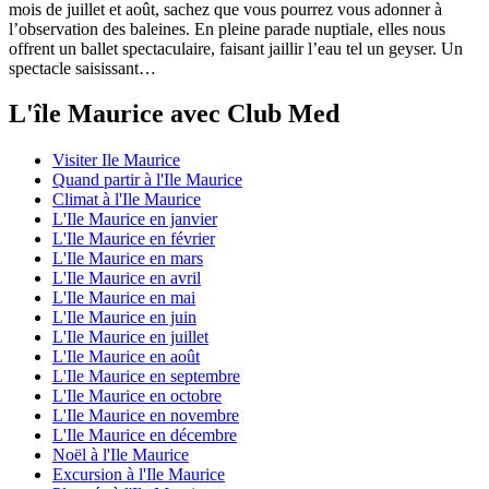
mois de juillet et août, sachez que vous pourrez vous adonner à
l’observation des baleines. En pleine parade nuptiale, elles nous
offrent un ballet spectaculaire, faisant jaillir l’eau tel un geyser. Un
spectacle saisissant…
L'île Maurice avec Club Med
Visiter Ile Maurice
Quand partir à l'Ile Maurice
Climat à l'Ile Maurice
L'Ile Maurice en janvier
L'Ile Maurice en février
L'Ile Maurice en mars
L'Ile Maurice en avril
L'Ile Maurice en mai
L'Ile Maurice en juin
L'Ile Maurice en juillet
L'Ile Maurice en août
L'Ile Maurice en septembre
L'Ile Maurice en octobre
L'Ile Maurice en novembre
L'Ile Maurice en décembre
Noël à l'Ile Maurice
Excursion à l'Ile Maurice