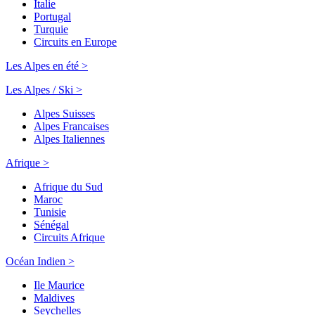
Italie
Portugal
Turquie
Circuits en Europe
Les Alpes en été >
Les Alpes / Ski >
Alpes Suisses
Alpes Francaises
Alpes Italiennes
Afrique >
Afrique du Sud
Maroc
Tunisie
Sénégal
Circuits Afrique
Océan Indien >
Ile Maurice
Maldives
Seychelles