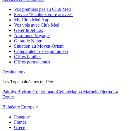
Vos premiers pas au Club Med
Service "Facilitez votre arrivée"
My Club Med App
Vos vols avec Club Med
Gérer le Jet Lag
Assurance Voyages
Garantie Neige
Situation au Moyen-Orient
Comparateur de séjour au ski
Offres familles
Offres permanentes
Destinations
Les Tops balnéaires de l'été
Palmiye
Bodrum
Gregolimano
Cefalù
Magna Marbella
Djerba La
Douce
Balnéaire Europe >
Espagne
France
Grèce