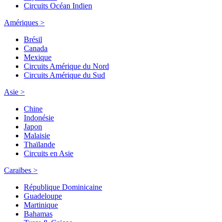
Circuits Océan Indien
Amériques >
Brésil
Canada
Mexique
Circuits Amérique du Nord
Circuits Amérique du Sud
Asie >
Chine
Indonésie
Japon
Malaisie
Thaïlande
Circuits en Asie
Caraïbes >
République Dominicaine
Guadeloupe
Martinique
Bahamas