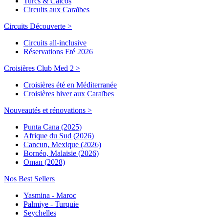
Turcs & Caicos
Circuits aux Caraïbes
Circuits Découverte >
Circuits all-inclusive
Réservations Eté 2026
Croisières Club Med 2 >
Croisières été en Méditerranée
Croisières hiver aux Caraïbes
Nouveautés et rénovations >
Punta Cana (2025)
Afrique du Sud (2026)
Cancun, Mexique (2026)
Bornéo, Malaisie (2026)
Oman (2028)
Nos Best Sellers
Yasmina - Maroc
Palmiye - Turquie
Seychelles