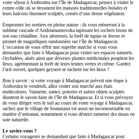
votre séjour à Ambositra sur l’île de Madagascar, pensez à visiter le
centre-ville où se dessinent les maisons traditionnelles boisées et
leurs balcons finement sculptés, cernés d’une dense végétation.
Empruntez les sentiers en pleine nature : ils vous mèneront à la
sublime cascade d’Andriamamovoka tapissant les rochers bruns de
son eau cristalline. Aux alentours, la forêt de tapias se dresse et
promet de magnifiques randonnées sur l’île de Madagascar.
L’occasion de vous offrir une superbe marche si vous vous
demandez que faire à Madagascar pour visiter ses espaces naturels.
Orchidées, aloès ainsi que diverses plantes médicinales peuplent les
lieux, agrémentant la forêt de leurs teintes vertes et crème. Gardez
l’œil ouvert, quelques geysers se nichent sur les lieux !
Bon à savoir : si votre voyage à Madagascar prévoit une étape à
Ambositra le vendredi, allez visiter son marché aux étals
multicolores. Vannerie, nattes, poteries et autres objets sculptés
illustrent le savoir-faire de l’île de Madagascar. Et si vous prévoyez
de vous diriger vers le sud au cours de votre voyage à Madagascar,
sachez que le village de Soatanana est aussi un incontournable en
matière d’artisanat, notamment si vous désirez ramener des tissus en
soie naturelle.
Le saviez-vous ?
Certains voyageurs se demandant que faire à Madagascar pour