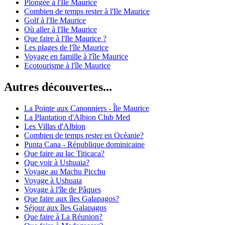
Plongée à l'Ile Maurice
Combien de temps rester à l'Ile Maurice
Golf à l'Ile Maurice
Où aller à l'Ile Maurice
Que faire à l'Ile Maurice ?
Les plages de l'île Maurice
Voyage en famille à l'île Maurice
Ecotourisme à l'île Maurice
Autres découvertes...
La Pointe aux Canonniers - Île Maurice
La Plantation d'Albion Club Med
Les Villas d'Albion
Combien de temps rester en Océanie?
Punta Cana - République dominicaine
Que faire au lac Titicaca?
Que voir à Ushuaia?
Voyage au Machu Picchu
Voyage à Ushuaia
Voyage à l'île de Pâques
Que faire aux îles Galapagos?
Séjour aux îles Galapagos
Que faire à La Réunion?