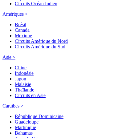
Circuits Océan Indien
Amériques >
Brésil
Canada
Mexique
Circuits Amérique du Nord
Circuits Amérique du Sud
Asie >
Chine
Indonésie
Japon
Malaisie
Thaïlande
Circuits en Asie
Caraïbes >
République Dominicaine
Guadeloupe
Martinique
Bahamas