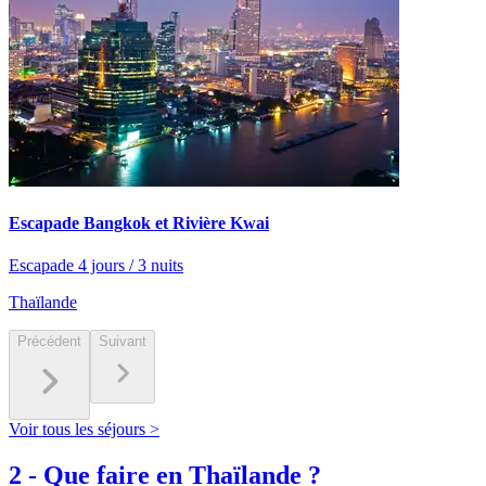
Escapade Bangkok et Rivière Kwai
Escapade 4 jours / 3 nuits
Thaïlande
Précédent
Suivant
Voir tous les séjours >
2
-
Que faire en Thaïlande ?