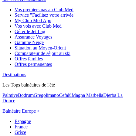
Vos premiers pas au Club Med
Service "Facilitez votre arrivée"
My Club Med App
Vos vols avec Club Med
Gérer le Jet Lag
Assurance Voyages
Garantie Neige
Situation au Moyen-Orient
Comparateur de séjour au ski
Offres familles
Offres permanentes
Destinations
Les Tops balnéaires de l'été
Palmiye
Bodrum
Gregolimano
Cefalù
Magna Marbella
Djerba La
Douce
Balnéaire Europe >
Espagne
France
Grèce