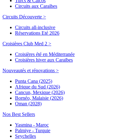
Turcs & Caicos
Circuits aux Caraïbes
Circuits Découverte >
Circuits all-inclusive
Réservations Eté 2026
Croisières Club Med 2 >
Croisières été en Méditerranée
Croisières hiver aux Caraïbes
Nouveautés et rénovations >
Punta Cana (2025)
Afrique du Sud (2026)
Cancun, Mexique (2026)
Bornéo, Malaisie (2026)
Oman (2028)
Nos Best Sellers
Yasmina - Maroc
Palmiye - Turquie
Seychelles