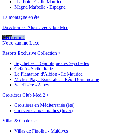
"La Pointe" - Ile Maurice
Magna Marbella - Espagne
La montagne en été
Direction les Alpes avec Club Med
Découvrir >
Notre gamme Luxe
Resorts Exclusive Collection >
Seychelles - République des Seychelles
Cefalù - Sicile, Italie
La Plantation d'Albion - Ile Maurice
Miches Playa Esmeralda - Rép. Dominicaine
Val d'Isère - Alpes
Croisières Club Med 2 >
Croisières en Méditerranée (été)
Croisières aux Caraïbes (hiver)
Villas & Chalets >
Villas de Finolhu - Maldives