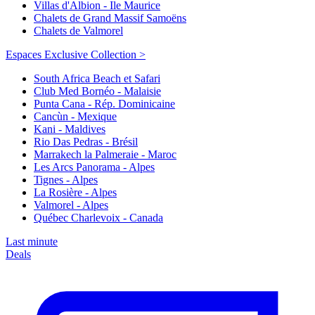
Villas d'Albion - Ile Maurice
Chalets de Grand Massif Samoëns
Chalets de Valmorel
Espaces Exclusive Collection >
South Africa Beach et Safari
Club Med Bornéo - Malaisie
Punta Cana - Rép. Dominicaine
Cancùn - Mexique
Kani - Maldives
Rio Das Pedras - Brésil
Marrakech la Palmeraie - Maroc
Les Arcs Panorama - Alpes
Tignes - Alpes
La Rosière - Alpes
Valmorel - Alpes
Québec Charlevoix - Canada
Last minute
Deals