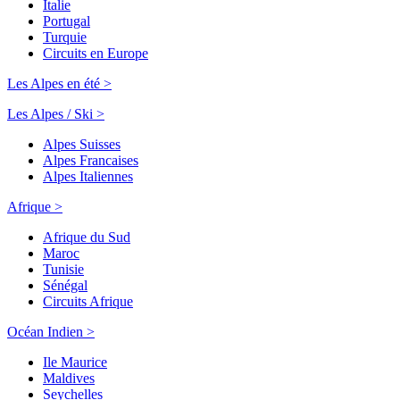
Italie
Portugal
Turquie
Circuits en Europe
Les Alpes en été >
Les Alpes / Ski >
Alpes Suisses
Alpes Francaises
Alpes Italiennes
Afrique >
Afrique du Sud
Maroc
Tunisie
Sénégal
Circuits Afrique
Océan Indien >
Ile Maurice
Maldives
Seychelles