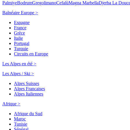
Palmiye
Bodrum
Gregolimano
Cefalù
Magna Marbella
Djerba La Douc
Balnéaire Europe >
Espagne
France
Grèce
Italie
Portugal
Turquie
Circuits en Europe
Les Alpes en été >
Les Alpes / Ski >
Alpes Suisses
Alpes Francaises
Alpes Italiennes
Afrique >
Afrique du Sud
Maroc
Tunisie
Sénégal