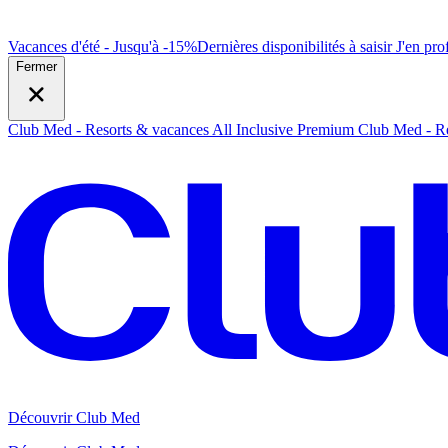
Vacances d'été - Jusqu'à -15%
Dernières disponibilités à saisir
J
'en prof
Fermer
Club Med - Resorts & vacances All Inclusive Premium
Club Med - Re
Découvrir Club Med