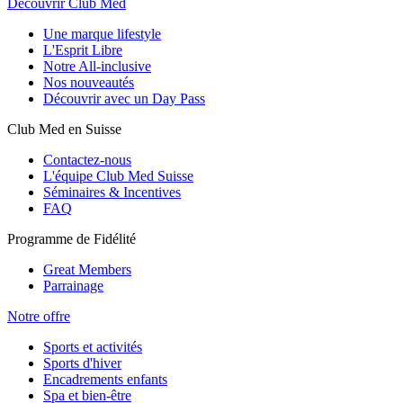
Découvrir Club Med
Une marque lifestyle
L'Esprit Libre
Notre All-inclusive
Nos nouveautés
Découvrir avec un Day Pass
Club Med en Suisse
Contactez-nous
L'équipe Club Med Suisse
Séminaires & Incentives
FAQ
Programme de Fidélité
Great Members
Parrainage
Notre offre
Sports et activités
Sports d'hiver
Encadrements enfants
Spa et bien-être