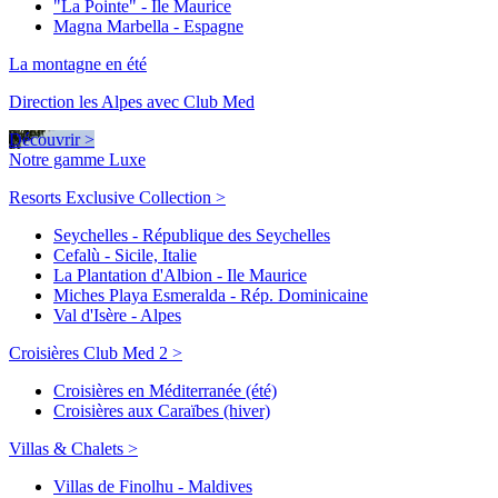
"La Pointe" - Ile Maurice
Magna Marbella - Espagne
La montagne en été
Direction les Alpes avec Club Med
Découvrir >
Notre gamme Luxe
Resorts Exclusive Collection >
Seychelles - République des Seychelles
Cefalù - Sicile, Italie
La Plantation d'Albion - Ile Maurice
Miches Playa Esmeralda - Rép. Dominicaine
Val d'Isère - Alpes
Croisières Club Med 2 >
Croisières en Méditerranée (été)
Croisières aux Caraïbes (hiver)
Villas & Chalets >
Villas de Finolhu - Maldives