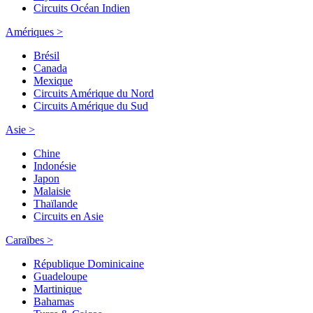
Circuits Océan Indien
Amériques >
Brésil
Canada
Mexique
Circuits Amérique du Nord
Circuits Amérique du Sud
Asie >
Chine
Indonésie
Japon
Malaisie
Thaïlande
Circuits en Asie
Caraïbes >
République Dominicaine
Guadeloupe
Martinique
Bahamas