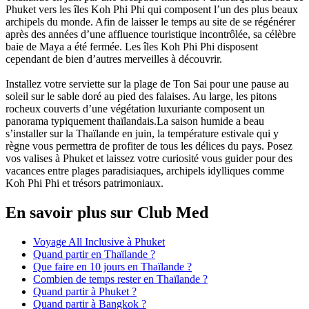
Phuket vers les îles Koh Phi Phi qui composent l’un des plus beaux
archipels du monde. Afin de laisser le temps au site de se régénérer
après des années d’une affluence touristique incontrôlée, sa célèbre
baie de Maya a été fermée. Les îles Koh Phi Phi disposent
cependant de bien d’autres merveilles à découvrir.
Installez votre serviette sur la plage de Ton Sai pour une pause au
soleil sur le sable doré au pied des falaises. Au large, les pitons
rocheux couverts d’une végétation luxuriante composent un
panorama typiquement thaïlandais.La saison humide a beau
s’installer sur la Thaïlande en juin, la température estivale qui y
règne vous permettra de profiter de tous les délices du pays. Posez
vos valises à Phuket et laissez votre curiosité vous guider pour des
vacances entre plages paradisiaques, archipels idylliques comme
Koh Phi Phi et trésors patrimoniaux.
En savoir plus sur Club Med
Voyage All Inclusive à Phuket
Quand partir en Thaïlande ?
Que faire en 10 jours en Thaïlande ?
Combien de temps rester en Thaïlande ?
Quand partir à Phuket ?
Quand partir à Bangkok ?