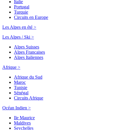
Italie
Portugal
Turquie
Circuits en Europe
Les Alpes en été >
Les Alpes / Ski >
Alpes Suisses
Alpes Francaises
Alpes Italiennes
Afrique >
Afrique du Sud
Maroc
Tunisie
Sénégal
Circuits Afrique
Océan Indien >
Ile Maurice
Maldives
Seychelles