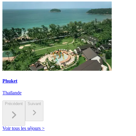
Phuket
Thaïlande
Précédent
Suivant
Voir tous les séjours >