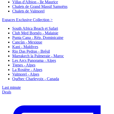
Villas d'Albion - Ile Maurice
Chalets de Grand Massif Samoëns
Chalets de Valmorel
Espaces Exclusive Collection >
South Africa Beach et Safari
Club Med Bornéo - Malaisie
Punta Cana - Rép. Dominicaine
Cancùn - Mexique
Kani - Maldives
Rio Das Pedras - Brésil
Marrakech la Palmeraie - Maroc
Les Arcs Panorama - Alpes
Tignes - Alpes
La Rosière - Alpes
Valmorel - Alpes
Québec Charlevoix - Canada
Last minute
Deals