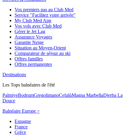
Vos premiers pas au Club Med
Service "Facilitez votre arrivée"
My Club Med App
Vos vols avec Club Med
Gérer le Jet Lag
Assurance Voyages
Garantie Neige
Situation au Moyen-Orient
Comparateur de séjour au ski
Offres familles
Offres permanentes
Destinations
Les Tops balnéaires de l'été
Palmiye
Bodrum
Gregolimano
Cefalù
Magna Marbella
Djerba La
Douce
Balnéaire Europe >
Espagne
France
Grèce