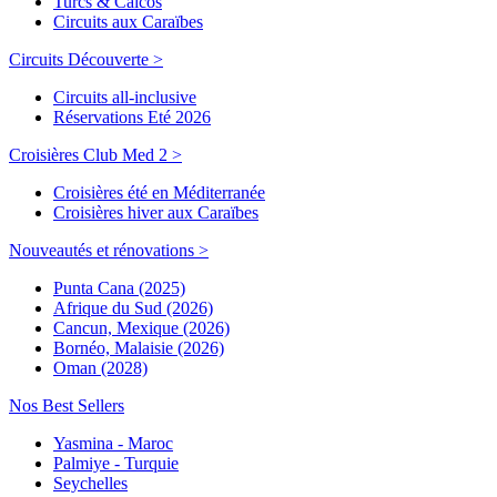
Turcs & Caicos
Circuits aux Caraïbes
Circuits Découverte >
Circuits all-inclusive
Réservations Eté 2026
Croisières Club Med 2 >
Croisières été en Méditerranée
Croisières hiver aux Caraïbes
Nouveautés et rénovations >
Punta Cana (2025)
Afrique du Sud (2026)
Cancun, Mexique (2026)
Bornéo, Malaisie (2026)
Oman (2028)
Nos Best Sellers
Yasmina - Maroc
Palmiye - Turquie
Seychelles