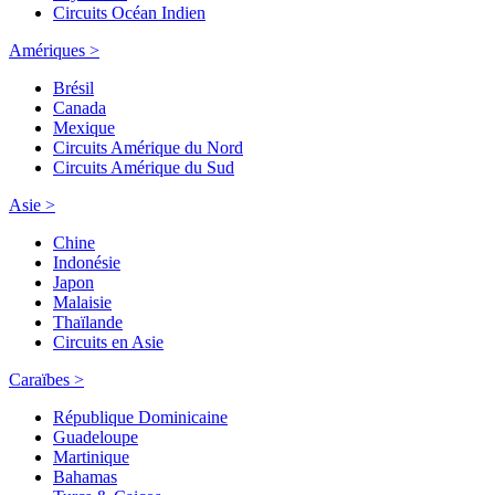
Circuits Océan Indien
Amériques >
Brésil
Canada
Mexique
Circuits Amérique du Nord
Circuits Amérique du Sud
Asie >
Chine
Indonésie
Japon
Malaisie
Thaïlande
Circuits en Asie
Caraïbes >
République Dominicaine
Guadeloupe
Martinique
Bahamas