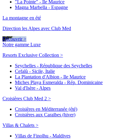
"La Pointe" - Ile Maurice
Magna Marbella - Espagne
La montagne en été
Direction les Alpes avec Club Med
Découvrir >
Notre gamme Luxe
Resorts Exclusive Collection >
Seychelles - République des Seychelles
Cefalù - Sicile, Italie
La Plantation d'Albion - Ile Maurice
Miches Playa Esmeralda - Rép. Dominicaine
Val d'Isère - Alpes
Croisières Club Med 2 >
Croisières en Méditerranée (été)
Croisières aux Caraïbes (hiver)
Villas & Chalets >
Villas de Finolhu - Maldives