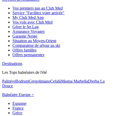
Vos premiers pas au Club Med
Service "Facilitez votre arrivée"
My Club Med App
Vos vols avec Club Med
Gérer le Jet Lag
Assurance Voyages
Garantie Neige
Situation au Moyen-Orient
Comparateur de séjour au ski
Offres familles
Offres permanentes
Destinations
Les Tops balnéaires de l'été
Palmiye
Bodrum
Gregolimano
Cefalù
Magna Marbella
Djerba La
Douce
Balnéaire Europe >
Espagne
France
Grèce