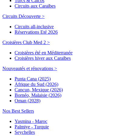
Turcs & Caicos
Circuits aux Caraïbes
Circuits Découverte >
Circuits all-inclusive
Réservations Eté 2026
Croisières Club Med 2 >
Croisières été en Méditerranée
Croisières hiver aux Caraïbes
Nouveautés et rénovations >
Punta Cana (2025)
Afrique du Sud (2026)
Cancun, Mexique (2026)
Bornéo, Malaisie (2026)
Oman (2028)
Nos Best Sellers
Yasmina - Maroc
Palmiye - Turquie
Seychelles