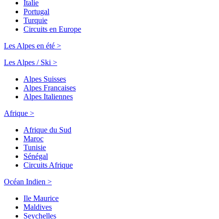
Italie
Portugal
Turquie
Circuits en Europe
Les Alpes en été >
Les Alpes / Ski >
Alpes Suisses
Alpes Francaises
Alpes Italiennes
Afrique >
Afrique du Sud
Maroc
Tunisie
Sénégal
Circuits Afrique
Océan Indien >
Ile Maurice
Maldives
Seychelles