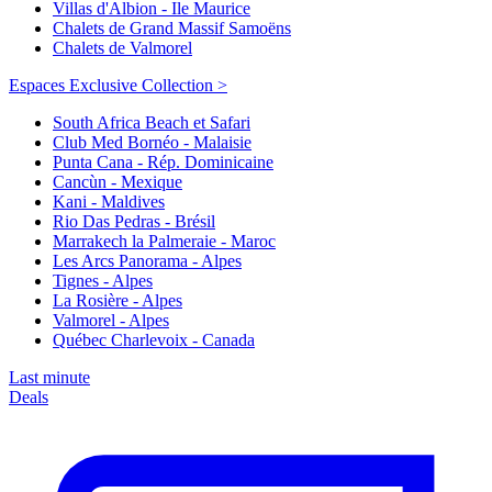
Villas d'Albion - Ile Maurice
Chalets de Grand Massif Samoëns
Chalets de Valmorel
Espaces Exclusive Collection >
South Africa Beach et Safari
Club Med Bornéo - Malaisie
Punta Cana - Rép. Dominicaine
Cancùn - Mexique
Kani - Maldives
Rio Das Pedras - Brésil
Marrakech la Palmeraie - Maroc
Les Arcs Panorama - Alpes
Tignes - Alpes
La Rosière - Alpes
Valmorel - Alpes
Québec Charlevoix - Canada
Last minute
Deals