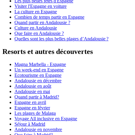
Les plus belles fêtes d'Espagne
Visiter l'Espagne en voiture
La culture en Espagne
Combien de temps partir en Espagne
Quand partir en Andalousie ?
Culture en Andalousie
Que faire en Andalousie ?
Quelles sont les plus belles plages d’Andalousie ?
Resorts et autres découvertes
Magna Marbella - Espagne
Un week-end en Espagne
Ecotourisme en Espagne
Andalousie en décembre
Andalousie en août
Andalousie en mai
Quand partir à Madrid?
Espagne en avril
Espagne en février
Les plages de Malaga
Voyage All inclusive en Espagne
Séjour à Madrid
Andalousie en novembre
Que faire à Madrid?