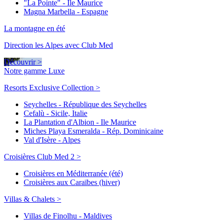
"La Pointe" - Ile Maurice
Magna Marbella - Espagne
La montagne en été
Direction les Alpes avec Club Med
Découvrir >
Notre gamme Luxe
Resorts Exclusive Collection >
Seychelles - République des Seychelles
Cefalù - Sicile, Italie
La Plantation d'Albion - Ile Maurice
Miches Playa Esmeralda - Rép. Dominicaine
Val d'Isère - Alpes
Croisières Club Med 2 >
Croisières en Méditerranée (été)
Croisières aux Caraïbes (hiver)
Villas & Chalets >
Villas de Finolhu - Maldives