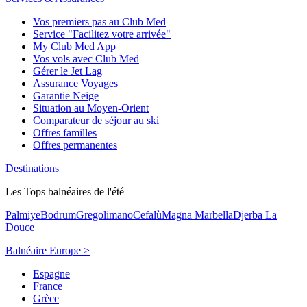
Vos premiers pas au Club Med
Service "Facilitez votre arrivée"
My Club Med App
Vos vols avec Club Med
Gérer le Jet Lag
Assurance Voyages
Garantie Neige
Situation au Moyen-Orient
Comparateur de séjour au ski
Offres familles
Offres permanentes
Destinations
Les Tops balnéaires de l'été
Palmiye
Bodrum
Gregolimano
Cefalù
Magna Marbella
Djerba La
Douce
Balnéaire Europe >
Espagne
France
Grèce