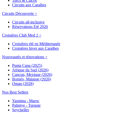
Turcs & Caicos
Circuits aux Caraïbes
Circuits Découverte >
Circuits all-inclusive
Réservations Eté 2026
Croisières Club Med 2 >
Croisières été en Méditerranée
Croisières hiver aux Caraïbes
Nouveautés et rénovations >
Punta Cana (2025)
Afrique du Sud (2026)
Cancun, Mexique (2026)
Bornéo, Malaisie (2026)
Oman (2028)
Nos Best Sellers
Yasmina - Maroc
Palmiye - Turquie
Seychelles