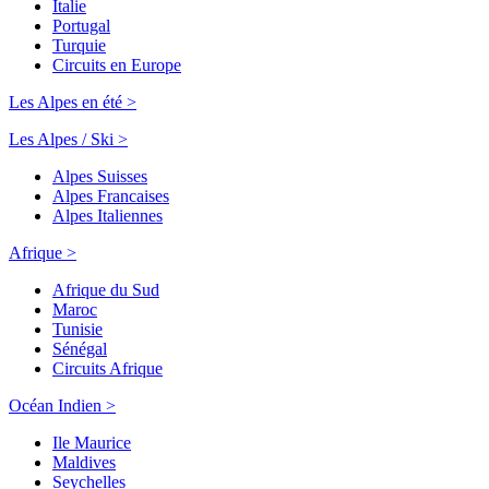
Italie
Portugal
Turquie
Circuits en Europe
Les Alpes en été >
Les Alpes / Ski >
Alpes Suisses
Alpes Francaises
Alpes Italiennes
Afrique >
Afrique du Sud
Maroc
Tunisie
Sénégal
Circuits Afrique
Océan Indien >
Ile Maurice
Maldives
Seychelles