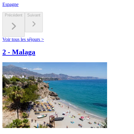
Espagne
Précédent
Suivant
Voir tous les séjours >
2
-
Malaga