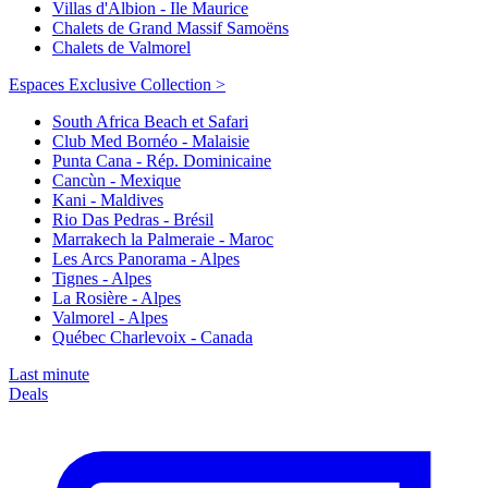
Villas d'Albion - Ile Maurice
Chalets de Grand Massif Samoëns
Chalets de Valmorel
Espaces Exclusive Collection >
South Africa Beach et Safari
Club Med Bornéo - Malaisie
Punta Cana - Rép. Dominicaine
Cancùn - Mexique
Kani - Maldives
Rio Das Pedras - Brésil
Marrakech la Palmeraie - Maroc
Les Arcs Panorama - Alpes
Tignes - Alpes
La Rosière - Alpes
Valmorel - Alpes
Québec Charlevoix - Canada
Last minute
Deals