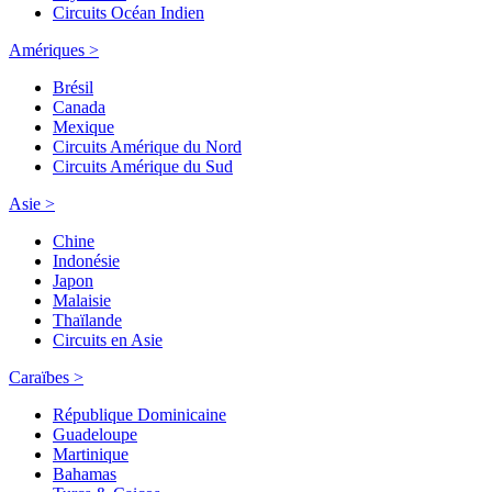
Circuits Océan Indien
Amériques >
Brésil
Canada
Mexique
Circuits Amérique du Nord
Circuits Amérique du Sud
Asie >
Chine
Indonésie
Japon
Malaisie
Thaïlande
Circuits en Asie
Caraïbes >
République Dominicaine
Guadeloupe
Martinique
Bahamas