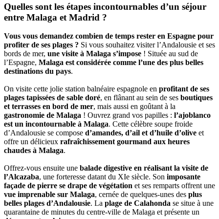
Quelles sont les étapes incontournables d’un séjour
entre Malaga et Madrid ?
Vous vous demandez combien de temps rester en Espagne pour
profiter de ses plages ?
Si vous souhaitez visiter l’Andalousie et ses
bords de mer,
une visite à Malaga s’impose
! Située au sud de
l’Espagne,
Malaga est considérée comme l’une des plus belles
destinations du pays
.
On visite cette jolie station balnéaire espagnole en
profitant de ses
plages tapissées de sable doré
, en flânant au sein de ses
boutiques
et terrasses en bord de mer
, mais aussi en goûtant à la
gastronomie de Malaga
! Ouvrez grand vos papilles :
l’ajoblanco
est un incontournable à Malaga
. Cette célèbre soupe froide
d’Andalousie se compose
d’amandes, d’ail et d’huile d’olive
et
offre un délicieux
rafraîchissement gourmand aux heures
chaudes à Malaga
.
Offrez-vous ensuite une
balade digestive en réalisant la visite de
l’Alcazaba
, une forteresse datant du XIe siècle. Son
imposante
façade de pierre se drape de végétation
et ses remparts offrent une
vue imprenable sur Malaga
, cernée de quelques-unes des
plus
belles plages d’Andalousie
. La
plage de Calahonda
se situe à une
quarantaine de minutes du centre-ville de Malaga et présente un