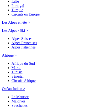
Italie
Portugal
Turquie
Circuits en Europe
Les Alpes en été >
Les Alpes / Ski >
Alpes Suisses
Alpes Francaises
Alpes Italiennes
Afrique >
Afrique du Sud
Maroc
Tunisie
Sénégal
Circuits Afrique
Océan Indien >
Ile Maurice
Maldives
Seychelles