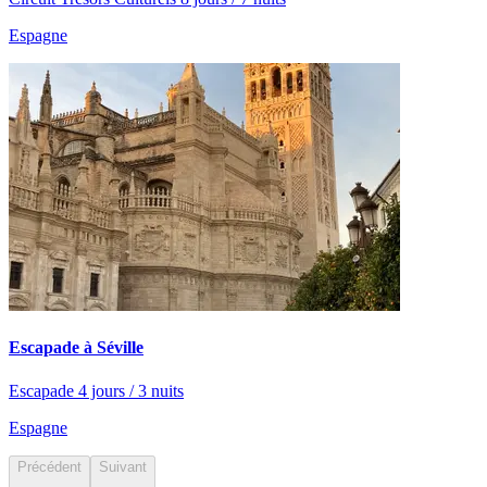
Espagne
Escapade à Séville
Escapade 4 jours / 3 nuits
Espagne
Précédent
Suivant