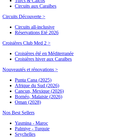
Turcs & Caicos
Circuits aux Caraïbes
Circuits Découverte >
Circuits all-inclusive
Réservations Eté 2026
Croisières Club Med 2 >
Croisières été en Méditerranée
Croisières hiver aux Caraïbes
Nouveautés et rénovations >
Punta Cana (2025)
Afrique du Sud (2026)
Cancun, Mexique (2026)
Bornéo, Malaisie (2026)
Oman (2028)
Nos Best Sellers
Yasmina - Maroc
Palmiye - Turquie
Seychelles