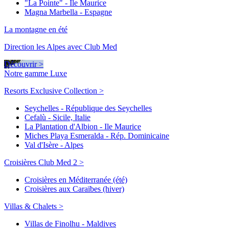
"La Pointe" - Ile Maurice
Magna Marbella - Espagne
La montagne en été
Direction les Alpes avec Club Med
Découvrir >
Notre gamme Luxe
Resorts Exclusive Collection >
Seychelles - République des Seychelles
Cefalù - Sicile, Italie
La Plantation d'Albion - Ile Maurice
Miches Playa Esmeralda - Rép. Dominicaine
Val d'Isère - Alpes
Croisières Club Med 2 >
Croisières en Méditerranée (été)
Croisières aux Caraïbes (hiver)
Villas & Chalets >
Villas de Finolhu - Maldives