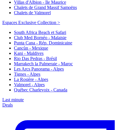
Villas d'Albion - Ile Maurice
Chalets de Grand Massif Samoëns
Chalets de Valmorel
Espaces Exclusive Collection >
South Africa Beach et Safari
Club Med Bornéo - Malaisie
Punta Cana - Rép. Dominicaine
Cancùn - Mexique
Kani - Maldives
Rio Das Pedras - Brésil
Marrakech la Palmeraie - Maroc
Les Arcs Panorama - Alpes
Tignes - Alpes
La Rosière - Alpes
Valmorel - Alpes
Québec Charlevoix - Canada
Last minute
Deals