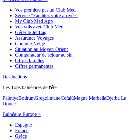
Vos premiers pas au Club Med
Service "Facilitez votre arrivée"
My Club Med App
Vos vols avec Club Med
Gérer le Jet Lag
Assurance Voyages
Garantie Neige
Situation au Moyen-Orient
Comparateur de séjour au ski
Offres familles
Offres permanentes
Destinations
Les Tops balnéaires de l'été
Palmiye
Bodrum
Gregolimano
Cefalù
Magna Marbella
Djerba La
Douce
Balnéaire Europe >
Espagne
France
Grèce