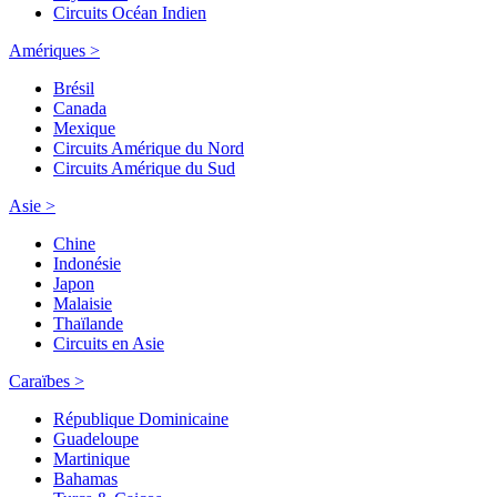
Circuits Océan Indien
Amériques >
Brésil
Canada
Mexique
Circuits Amérique du Nord
Circuits Amérique du Sud
Asie >
Chine
Indonésie
Japon
Malaisie
Thaïlande
Circuits en Asie
Caraïbes >
République Dominicaine
Guadeloupe
Martinique
Bahamas