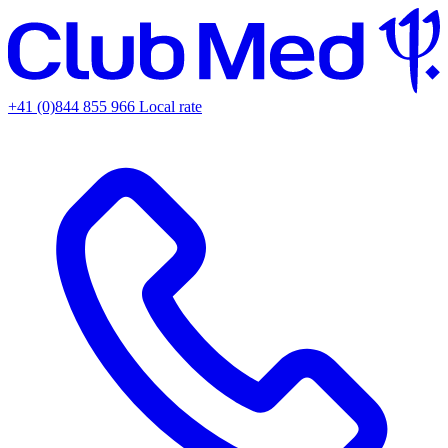
+41 (0)844 855 966
Local rate