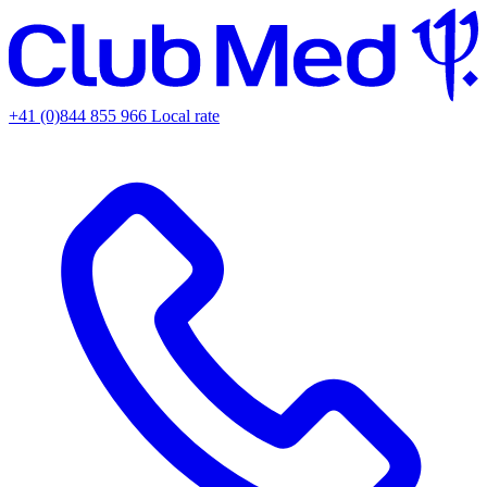
+41 (0)844 855 966
Local rate