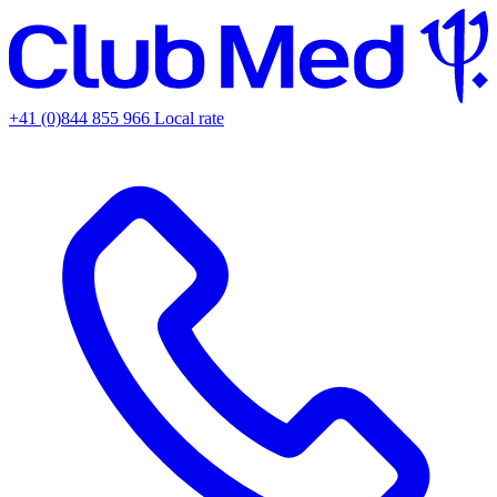
+41 (0)844 855 966
Local rate