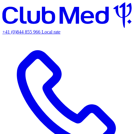
+41 (0)844 855 966
Local rate