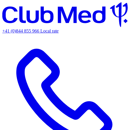
+41 (0)844 855 966
Local rate