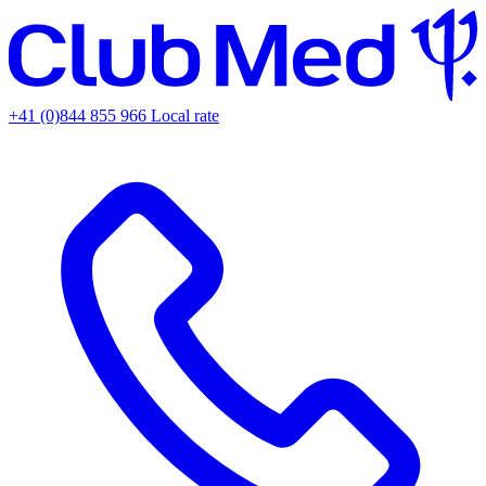
+41 (0)844 855 966
Local rate