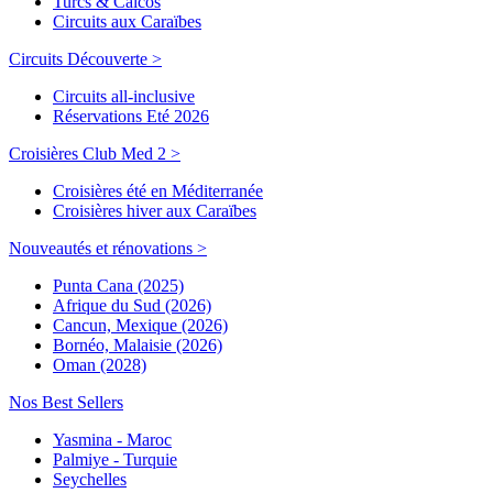
Turcs & Caicos
Circuits aux Caraïbes
Circuits Découverte >
Circuits all-inclusive
Réservations Eté 2026
Croisières Club Med 2 >
Croisières été en Méditerranée
Croisières hiver aux Caraïbes
Nouveautés et rénovations >
Punta Cana (2025)
Afrique du Sud (2026)
Cancun, Mexique (2026)
Bornéo, Malaisie (2026)
Oman (2028)
Nos Best Sellers
Yasmina - Maroc
Palmiye - Turquie
Seychelles