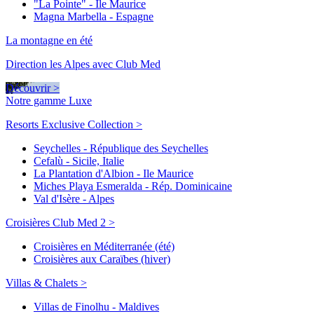
"La Pointe" - Ile Maurice
Magna Marbella - Espagne
La montagne en été
Direction les Alpes avec Club Med
Découvrir >
Notre gamme Luxe
Resorts Exclusive Collection >
Seychelles - République des Seychelles
Cefalù - Sicile, Italie
La Plantation d'Albion - Ile Maurice
Miches Playa Esmeralda - Rép. Dominicaine
Val d'Isère - Alpes
Croisières Club Med 2 >
Croisières en Méditerranée (été)
Croisières aux Caraïbes (hiver)
Villas & Chalets >
Villas de Finolhu - Maldives