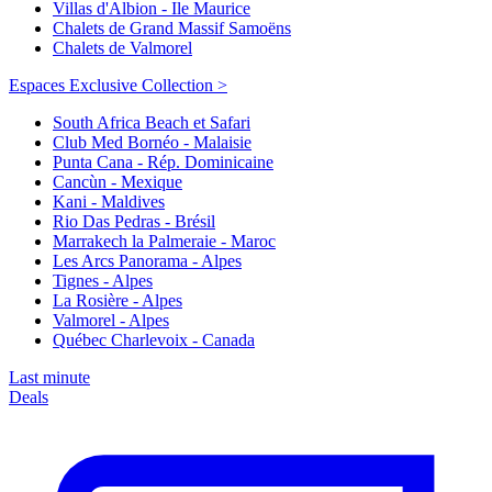
Villas d'Albion - Ile Maurice
Chalets de Grand Massif Samoëns
Chalets de Valmorel
Espaces Exclusive Collection >
South Africa Beach et Safari
Club Med Bornéo - Malaisie
Punta Cana - Rép. Dominicaine
Cancùn - Mexique
Kani - Maldives
Rio Das Pedras - Brésil
Marrakech la Palmeraie - Maroc
Les Arcs Panorama - Alpes
Tignes - Alpes
La Rosière - Alpes
Valmorel - Alpes
Québec Charlevoix - Canada
Last minute
Deals