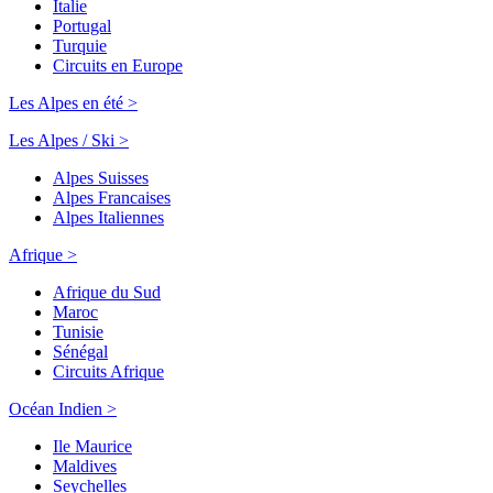
Italie
Portugal
Turquie
Circuits en Europe
Les Alpes en été >
Les Alpes / Ski >
Alpes Suisses
Alpes Francaises
Alpes Italiennes
Afrique >
Afrique du Sud
Maroc
Tunisie
Sénégal
Circuits Afrique
Océan Indien >
Ile Maurice
Maldives
Seychelles