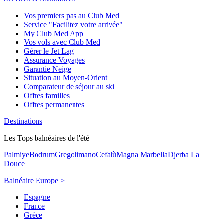
Vos premiers pas au Club Med
Service "Facilitez votre arrivée"
My Club Med App
Vos vols avec Club Med
Gérer le Jet Lag
Assurance Voyages
Garantie Neige
Situation au Moyen-Orient
Comparateur de séjour au ski
Offres familles
Offres permanentes
Destinations
Les Tops balnéaires de l'été
Palmiye
Bodrum
Gregolimano
Cefalù
Magna Marbella
Djerba La
Douce
Balnéaire Europe >
Espagne
France
Grèce